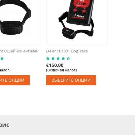
ght Ошейник антилай
D-Fence 1001 DogTrace
€
150.00
налог)
(Включая налог)
ИТЕ ОПЦИИ
ВЫБЕРИТЕ ОПЦИИ
вис