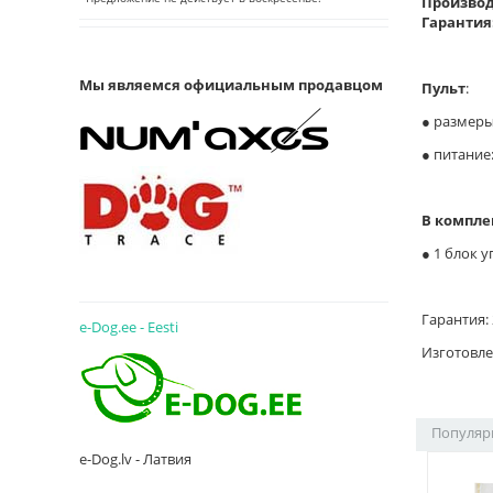
Производ
Гарантия:
Мы являемся официальным продавцом
Пульт
:
● размеры:
● питание:
В компле
● 1 блок 
Гарантия: 
e-Dog.ee - Eesti
Изготовле
Популяр
e-Dog.lv - Латвия