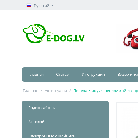
Русский
Главная
Статьи
Инструкции
Видео инс
Главная
/
Аксессуары
/
Передатчик для невидимой изго
Радио-заборы
Антилай
Электронные ошейники