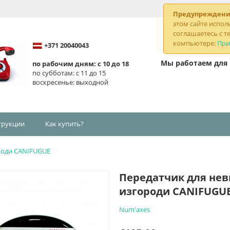
Предупрежден
этом сайте испол
соглашаетесь с те
компьютере:
При
+371 20040043
Мы работаем для в
по рабочим дням: с 10 до 18
по субботам: с 11 до 15
воскресенье: выходной
трукции
Как купить?
роди CANIFUGUE
Передатчик для не
изгороди CANIFUGU
Num'axes