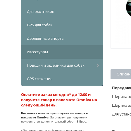
Для охотников
GPS для собак
Деревянные апорты
Аксессуары
Поводки и ошейники для собак
Описан
GPS слежение
Передающ
Оплатите заказ сегодня* до 12:00 и
Ширина зо
получите товар в пакомате Omniva на
следующий день.
Ширина зо
Возможна оплата при получении товара в
Для устан
пакомате Omniva.
За оплату при получении
применяется дополнительный сбор – 5 Евро.
*Предложение не действует в воскресенье.