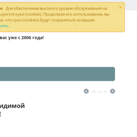
×
Мой профиль
ие
Для обеспечения высокого уровня обслуживания на
ьзуются куки (cookies). Продолжая его использование, вы
м, что куки (cookies) будут сохраняться на вашем
нять
Корзина пуста
ас уже с 2006 года!
24
из
26
видимой
E