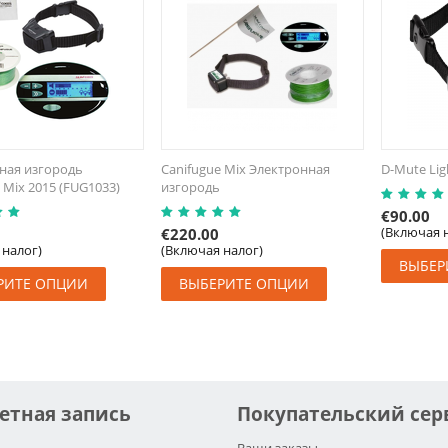
ная изгородь
Canifugue Mix Электронная
D-Mute Li
 Mix 2015 (FUG1033)
изгородь
€
90.00
(Включая 
€
220.00
 налог)
(Включая налог)
ВЫБЕР
РИТЕ ОПЦИИ
ВЫБЕРИТЕ ОПЦИИ
етная запись
Покупательский сер