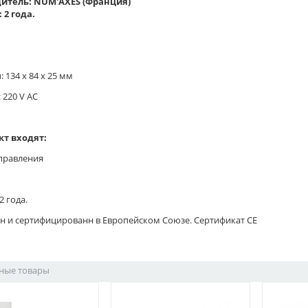
итель: NUM'AXES (Франция)
 2 года.
 134 x 84 x 25 мм
 220 V AC
кт входят:
управления
2 года.
н и сертифицированн в Европейском Союзе. Сертификат CE
ные товары