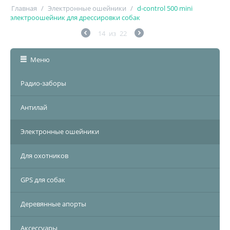
Главная
/
Электронные ошейники
/
d-control 500 mini
электроошейник для дрессировки собак
14
из
22
Меню
Радио-заборы
Антилай
Электронные ошейники
Для охотников
GPS для собак
Деревянные апорты
Аксессуары