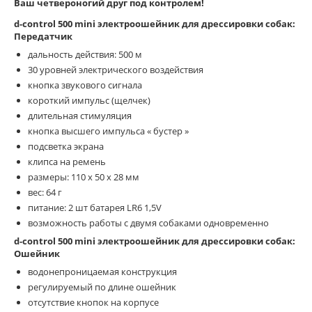
Ваш четвероногий друг под контролем!
d-control 500 mini электроошейник для дрессировки собак:
Передатчик
дальность действия: 500 м
30 уровней электрического воздействия
кнопка звукового сигнала
короткий импульс (щелчек)
длительная стимуляция
кнопка высшего импульса « бустер »
подсветка экрана
клипса на ремень
размеры: 110 х 50 х 28 мм
вес: 64 г
питание: 2 шт батарея LR6 1,5V
возможность работы с двумя собаками одновременно
d-control 500 mini электроошейник для дрессировки собак:
Ошейник
водонепроницаемая конструкция
регулируемый по длине ошейник
отсутствие кнопок на корпусе