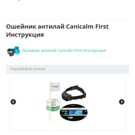
Ошейник антилай Canicalm First
Инструкция
Ошейник антилай Canicalm First Инструкция
Populārākās preces