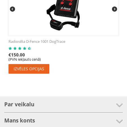
Radiosēta D-Fence 1001 DogTrace
€
150.00
(PVN iekļauts cenā)
IZVĒLES OPCIJAS
Par veikalu
Mans konts