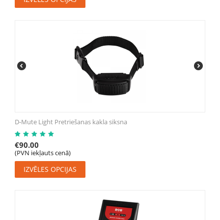
D-Mute Light Pretriešanas kakla siksna
€
90.00
(PVN iekļauts cenā)
IZVĒLES OPCIJAS