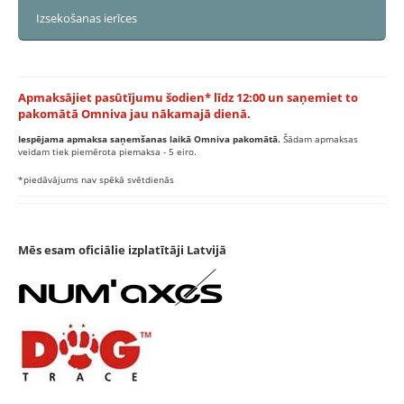
Izsekošanas ierīces
Apmaksājiet pasūtījumu šodien* līdz 12:00 un saņemiet to
pakomātā Omniva jau nākamajā dienā.
Iespējama apmaksa saņemšanas laikā Omniva pakomātā.
Šādam apmaksas
veidam tiek piemērota piemaksa - 5 eiro.
*piedāvājums nav spēkā svētdienās
Mēs esam oficiālie izplatītāji Latvijā