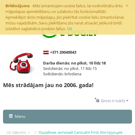
×
Brīdinājums
Mēs izmantojam cookie failus, lai nodrošinātu ērtu
mājaslapas apmeklēšanu un uzlabotu tās funkcionalitāti.
Apmeklējot doto mājaslapu, Jūs piekrītat cookie failu izmantošanai
mūsu vajadzībām. Savu piekrišanu Jūs varat atsaukt jebkurā brīdī,
izdzēšot saglabātos cookies failus.
OK
+371 20040043
Darba dienās: no plkst. 10 līdz 18
Sestdienās: no plkst. 11 līdz 15
Svētdienās: brīvdiena
Mēs strādājam jau no 2006. gada!
Grozs ir tukšs
Menu
Uz sākums
/
/
Ошейник антилай Canicalm First Инструкция