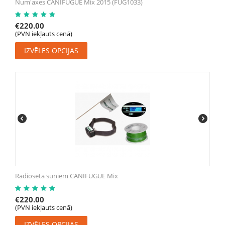
Num'axes CANIFUGUE Mix 2015 (FUG1033)
€
220.00
(PVN iekļauts cenā)
IZVĒLES OPCIJAS
Radiosēta suņiem CANIFUGUE Mix
€
220.00
(PVN iekļauts cenā)
IZVĒLES OPCIJAS