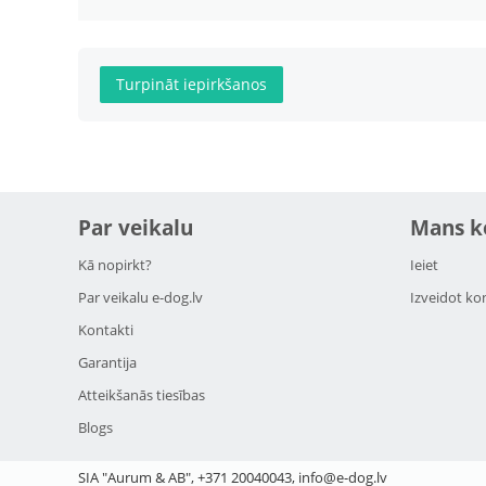
Turpināt iepirkšanos
Par veikalu
Mans k
Kā nopirkt?
Ieiet
Par veikalu e-dog.lv
Izveidot ko
Kontakti
Garantija
Atteikšanās tiesības
Blogs
SIA "Aurum & AB", +371 20040043, info@e-dog.lv