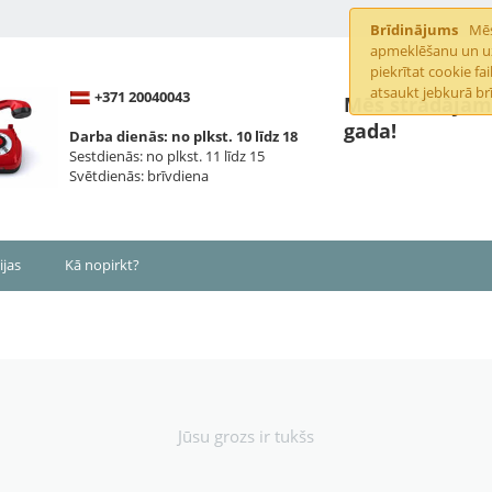
Brīdinājums
Mēs
apmeklēšanu un uzl
piekrītat cookie f
atsaukt jebkurā brī
+371 20040043
Mēs strādājam 
gada!
Darba dienās: no plkst. 10 līdz 18
Sestdienās: no plkst. 11 līdz 15
Svētdienās: brīvdiena
ijas
Kā nopirkt?
Jūsu grozs ir tukšs