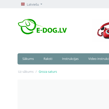
Latviešu
Sākums
Raksti
Instrukcijas
Video instrukc
Uz sākums
/
Groza saturs