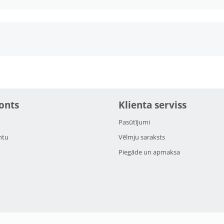
onts
Klienta serviss
Pasūtījumi
ntu
Vēlmju saraksts
Piegāde un apmaksa