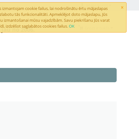
×
Mans konts
 izmantojam cookie failus, lai nodrošinātu ērtu mājaslapas
abotu tās funkcionalitāti. Apmeklējot doto mājaslapu, Jūs
ailu izmantošanai mūsu vajadzībām. Savu piekrišanu Jūs varat
dī, izdzēšot saglabātos cookies failus.
OK
Grozs ir tukšs
jau no 2006.