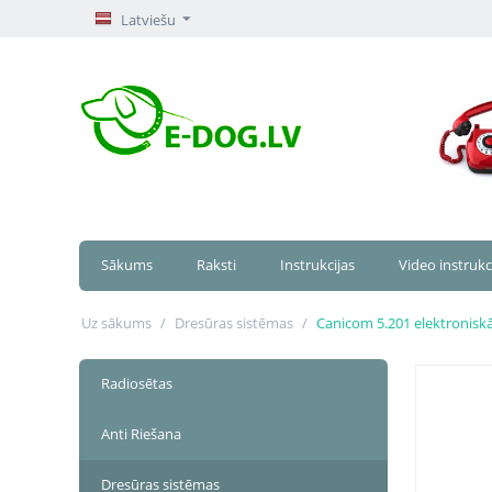
Latviešu
Sākums
Raksti
Instrukcijas
Video instrukc
Uz sākums
/
Dresūras sistēmas
/
Canicom 5.201 elektronisk
Radiosētas
Anti Riešana
Dresūras sistēmas