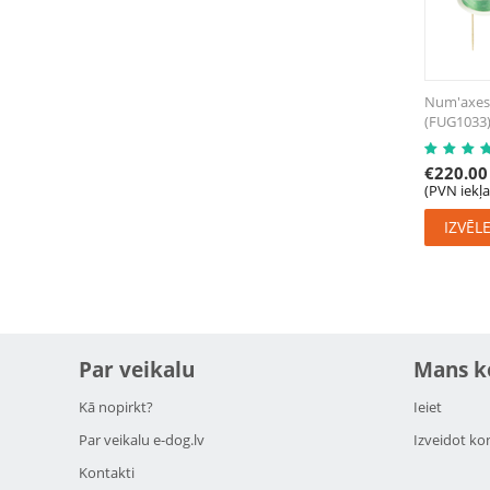
Num'axes
(FUG1033
€
220.00
(PVN iekļ
IZVĒL
Par veikalu
Mans k
Kā nopirkt?
Ieiet
Par veikalu e-dog.lv
Izveidot ko
Kontakti