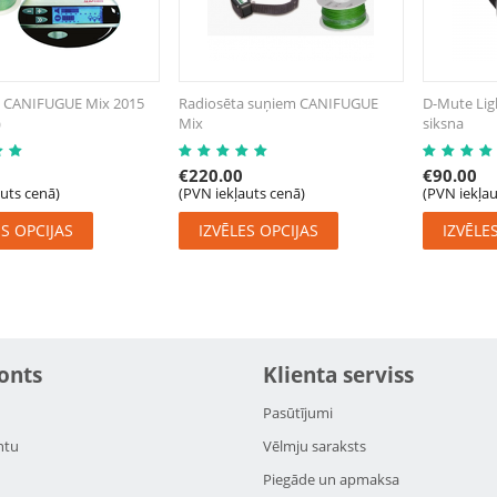
 CANIFUGUE Mix 2015
Radiosēta suņiem CANIFUGUE
D-Mute Ligh
)
Mix
siksna
€
220.00
€
90.00
auts cenā)
(PVN iekļauts cenā)
(PVN iekļau
ES OPCIJAS
IZVĒLES OPCIJAS
IZVĒLE
onts
Klienta serviss
Pasūtījumi
ntu
Vēlmju saraksts
Piegāde un apmaksa