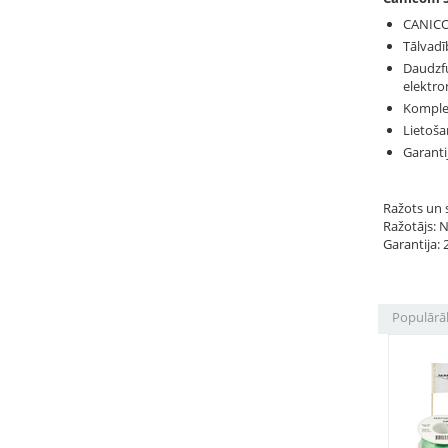
CANICOM
Tālvadī
Daudzfu
elektro
Komplek
Lietoša
Garantij
Ražots un s
Ražotājs: 
Garantija: 
Populārā