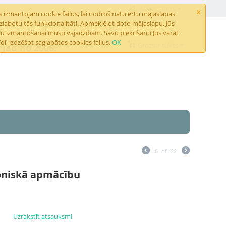
×
Mans konts
 izmantojam cookie failus, lai nodrošinātu ērtu mājaslapas
abotu tās funkcionalitāti. Apmeklējot doto mājaslapu, Jūs
ailu izmantošanai mūsu vajadzībām. Savu piekrišanu Jūs varat
dī, izdzēšot saglabātos cookies failus.
OK
Grozs ir tukšs
jau no 2006.
6
of
22
oniskā apmācību
Uzrakstīt atsauksmi