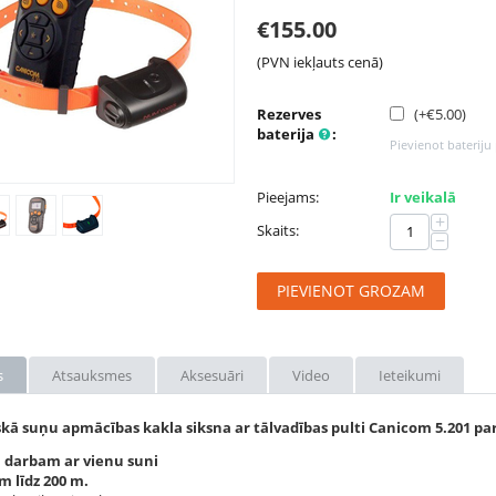
€
155.00
(PVN iekļauts cenā)
Rezerves
(+€
5.00
)
baterija
:
Pievienot bateriju
Pieejams:
Ir veikalā
+
Skaits:
−
PIEVIENOT GROZAM
s
Atsauksmes
Aksesuāri
Video
Ieteikumi
skā suņu apmācības kakla siksna ar tālvadības pulti Canicom 5.201 p
 darbam ar vienu suni
 līdz 200 m.