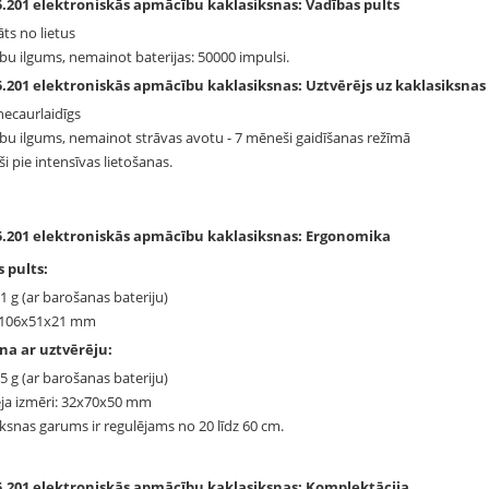
.201 elektroniskās apmācību kaklasiksnas: Vadības pults
āts no lietus
u ilgums, nemainot baterijas: 50000 impulsi.
.201 elektroniskās apmācību kaklasiksnas: Uztvērējs uz kaklasiksnas
ecaurlaidīgs
u ilgums, nemainot strāvas avotu - 7 mēneši gaidīšanas režīmā
i pie intensīvas lietošanas.
.201 elektroniskās apmācību kaklasiksnas: Ergonomika
 pults:
71 g (ar barošanas bateriju)
: 106x51x21 mm
na ar uztvērēju:
85 g (ar barošanas bateriju)
ja izmēri: 32x70x50 mm
iksnas garums ir regulējams no 20 līdz 60 cm.
.201 elektroniskās apmācību kaklasiksnas: Komplektācija