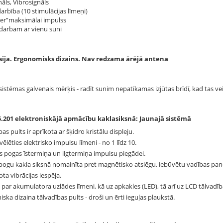
āls, Vibrosignāls
darbība (10 stimulācijas līmeņi)
er”maksimālai impulss
darbam ar vienu suni
rsija. Ergonomisks dizains. Nav redzama ārējā antena
istēmas galvenais mērķis - radīt sunim nepatīkamas izjūtas brīdī, kad tas ve
.201 elektroniskājā apmācību kaklasiksnā: Jaunajā sistēmā
as pults ir aprīkota ar šķidro kristālu displeju.
vēlēties elektrisko impulsu līmeni - no 1 līdz 10.
 pogas īstermiņa un ilgtermiņa impulsu piegādei.
pogu kakla siksnā nomainīta pret magnētisko atslēgu, iebūvētu vadības pane
ota vibrācijas iespēja.
par akumulatora uzlādes līmeni, kā uz apkakles (LED), tā arī uz LCD tālvadīb
ska dizaina tālvadības pults - droši un ērti ieguļas plaukstā.