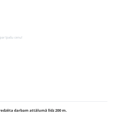
 par īpašu cenu!
aredzēta darbam attālumā līdz 200 m.