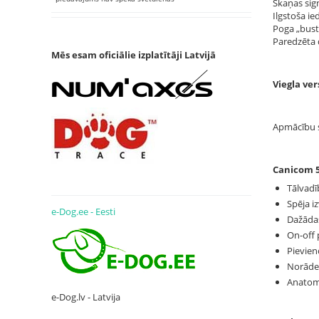
Skaņas sign
Ilgstoša ie
Poga „bust
Paredzēta 
Mēs esam oficiālie izplatītāji Latvijā
Viegla ve
Apmācību s
Canicom 5
Tālvadīb
Spēja iz
e-Dog.ee - Eesti
Dažādas
On-off 
Pievien
Norāde 
Anatomi
e-Dog.lv - Latvija