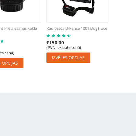
t Pretriešanas kakla
Radiosēta D-Fence 1001 DogTrace
€
150.00
(PVN iekļauts cenā)
ts cenā)
IZVĒLES OPCIJAS
S OPCIJAS