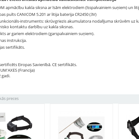
 apmācību kakla siksna ar īsām elektrodiem (īsspalvainiem suņiem) un litij
bas pults CANICOM 5.201 ar litija baterija CR2450 (3V)
nkcionāls-instruments: skrūvgriezis akumulatora nodalījuma skrūvēm uz kakl
nisko kontaktu darbību uz kakla siksnas.
ts ar gariem elektrodiem (garspalvainiem suņiem).
nas instrukcija.
as sertifikāts.
ertificēts Eiropas Savienībā. CE sertifikāts.
NUM'AXES (Francija)
2 gadi.
kās preces