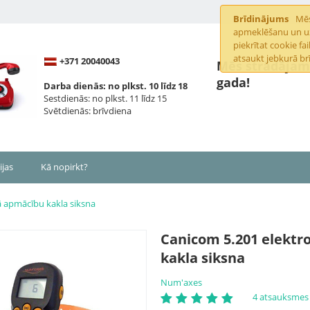
Brīdinājums
Mēs
apmeklēšanu un uzl
piekrītat cookie f
atsaukt jebkurā brī
+371 20040043
Mēs strādājam 
gada!
Darba dienās: no plkst. 10 līdz 18
Sestdienās: no plkst. 11 līdz 15
Svētdienās: brīvdiena
ijas
Kā nopirkt?
ā apmācību kakla siksna
Canicom 5.201 elektr
kakla siksna
Num'axes
4 atsauksmes