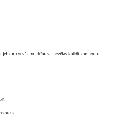
ic jebkuru nevēlamu rīcību vai nevēlas izpildīt komandu.
lī.
as pults,