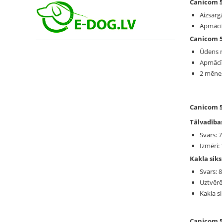
Canicom 5
Aizsarg
Apmācīb
Canicom 5
Ūdens n
Apmācīb
2 mēneš
Canicom 5
Tālvadības
Svars: 
Izmēri
Kakla siks
Svars: 
Uztvērē
Kakla s
Canicom 5