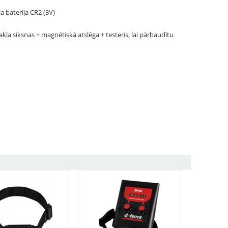
a baterija CR2 (3V)
a siksnas + magnētiskā atslēga + testeris, lai pārbaudītu