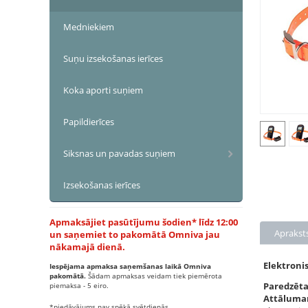
Medniekiem
Suņu izsekošanas ierīces
Koka aporti suņiem
Papildierīces
Siksnas un pavadas suņiem
Izsekošanas ierīces
Apmaksājiet pasūtījumu šodien* līdz 12:00
Aprakst
un saņemiet to pakomātā Omniva jau
nākamajā dienā.
Elektroni
Iespējama apmaksa saņemšanas laikā Omniva
pakomātā.
Šādam apmaksas veidam tiek piemērota
Paredzēta
piemaksa - 5 eiro.
Attālumam
*piedāvājums nav spēkā svētdienās