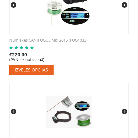
Num'axes CANIFUGUE Mix 2015 (FUG1033)
€
220.00
(PVN iekļauts cenā)
IZVĒLES OPCIJAS