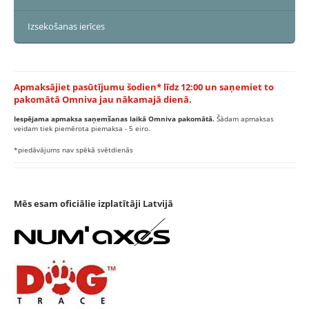
Izsekošanas ierīces
Apmaksājiet pasūtījumu šodien* līdz 12:00 un saņemiet to
pakomātā Omniva jau nākamajā dienā.
Iespējama apmaksa saņemšanas laikā Omniva pakomātā.
Šādam apmaksas
veidam tiek piemērota piemaksa - 5 eiro.
*piedāvājums nav spēkā svētdienās
Mēs esam oficiālie izplatītāji Latvijā