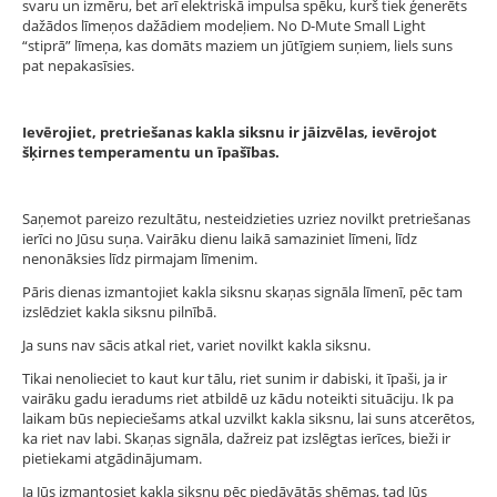
svaru un izmēru, bet arī elektriskā impulsa spēku, kurš tiek ģenerēts
dažādos līmeņos dažādiem modeļiem. No D-Mute Small Light
“stiprā” līmeņa, kas domāts maziem un jūtīgiem suņiem, liels suns
pat nepakasīsies.
Ievērojiet, pretriešanas kakla siksnu ir jāizvēlas, ievērojot
šķirnes temperamentu un īpašības.
Saņemot pareizo rezultātu, nesteidzieties uzriez novilkt pretriešanas
ierīci no Jūsu suņa. Vairāku dienu laikā samaziniet līmeni, līdz
nenonāksies līdz pirmajam līmenim.
Pāris dienas izmantojiet kakla siksnu skaņas signāla līmenī, pēc tam
izslēdziet kakla siksnu pilnībā.
Ja suns nav sācis atkal riet, variet novilkt kakla siksnu.
Tikai nenolieciet to kaut kur tālu, riet sunim ir dabiski, it īpaši, ja ir
vairāku gadu ieradums riet atbildē uz kādu noteikti situāciju. Ik pa
laikam būs nepieciešams atkal uzvilkt kakla siksnu, lai suns atcerētos,
ka riet nav labi. Skaņas signāla, dažreiz pat izslēgtas ierīces, bieži ir
pietiekami atgādinājumam.
Ja Jūs izmantosiet kakla siksnu pēc piedāvātās shēmas, tad Jūs