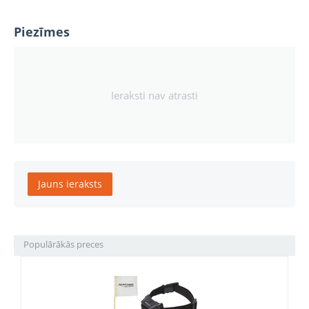
Piezīmes
Ieraksti nav atrasti
Jauns ieraksts
Populārākās preces