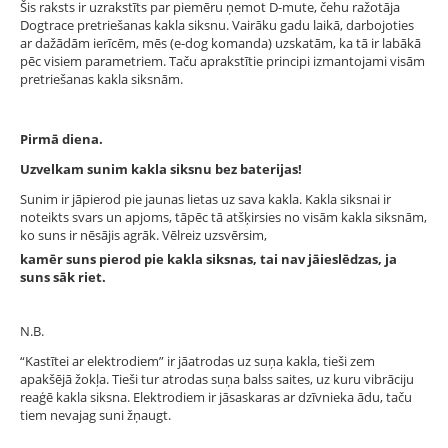
Šis raksts ir uzrakstīts par piemēru ņemot D-mute, čehu ražotāja
Dogtrace pretriešanas kakla siksnu. Vairāku gadu laikā, darbojoties
ar dažādām ierīcēm, mēs (e-dog komanda) uzskatām, ka tā ir labākā
pēc visiem parametriem. Taču aprakstītie principi izmantojami visām
pretriešanas kakla siksnām.
Pirmā diena.
Uzvelkam sunim kakla siksnu bez baterijas!
Sunim ir jāpierod pie jaunas lietas uz sava kakla. Kakla siksnai ir
noteikts svars un apjoms, tāpēc tā atšķirsies no visām kakla siksnām,
ko suns ir nēsājis agrāk. Vēlreiz uzsvērsim,
kamēr suns pierod pie kakla siksnas, tai nav jāieslēdzas, ja
suns sāk riet.
N.B.
“Kastītei ar elektrodiem” ir jāatrodas uz suņa kakla, tieši zem
apakšējā žokļa. Tieši tur atrodas suņa balss saites, uz kuru vibrāciju
reaģē kakla siksna. Elektrodiem ir jāsaskaras ar dzīvnieka ādu, taču
tiem nevajag suni žņaugt.