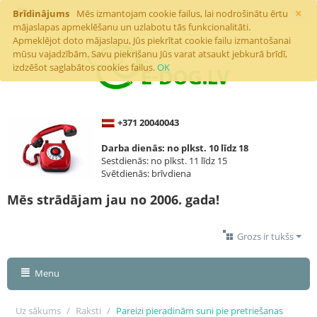
×
Brīdinājums
Mēs izmantojam cookie failus, lai nodrošinātu ērtu
mājaslapas apmeklēšanu un uzlabotu tās funkcionalitāti.
Apmeklējot doto mājaslapu, Jūs piekrītat cookie failu izmantošanai
mūsu vajadzībām. Savu piekrišanu Jūs varat atsaukt jebkurā brīdī,
izdzēšot saglabātos cookies failus.
OK
+371 20040043
Darba dienās: no plkst. 10 līdz 18
Sestdienās: no plkst. 11 līdz 15
Svētdienās: brīvdiena
Mēs strādājam jau no 2006. gada!
Grozs ir tukšs
Menu
Uz sākums
/
Raksti
/
Pareizi pieradinām suni pie pretriešanas