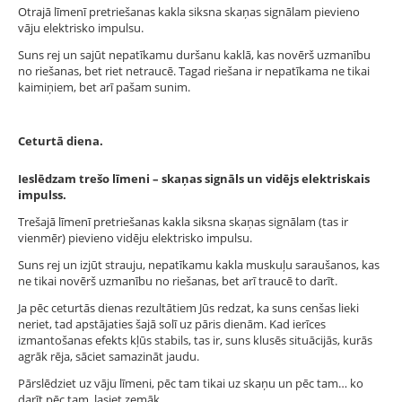
Otrajā līmenī pretriešanas kakla siksna skaņas signālam pievieno
vāju elektrisko impulsu.
Suns rej un sajūt nepatīkamu duršanu kaklā, kas novērš uzmanību
no riešanas, bet riet netraucē. Tagad riešana ir nepatīkama ne tikai
kaimiņiem, bet arī pašam sunim.
Ceturtā diena.
Ieslēdzam trešo līmeni – skaņas signāls un vidējs elektriskais
impulss.
Trešajā līmenī pretriešanas kakla siksna skaņas signālam (tas ir
vienmēr) pievieno vidēju elektrisko impulsu.
Suns rej un izjūt strauju, nepatīkamu kakla muskuļu saraušanos, kas
ne tikai novērš uzmanību no riešanas, bet arī traucē to darīt.
Ja pēc ceturtās dienas rezultātiem Jūs redzat, ka suns cenšas lieki
neriet, tad apstājaties šajā solī uz pāris dienām. Kad ierīces
izmantošanas efekts kļūs stabils, tas ir, suns klusēs situācijās, kurās
agrāk rēja, sāciet samazināt jaudu.
Pārslēdziet uz vāju līmeni, pēc tam tikai uz skaņu un pēc tam… ko
darīt pēc tam, lasiet zemāk.