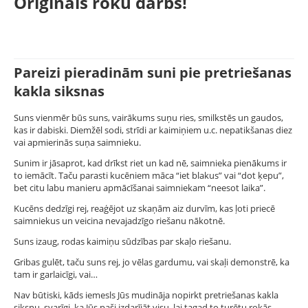
Oriģināls roku darbs!
Pareizi pieradinām suni pie pretriešanas
kakla siksnas
Suns vienmēr būs suns, vairākums suņu ries, smilkstēs un gaudos,
kas ir dabiski. Diemžēl sodi, strīdi ar kaimiņiem u.c. nepatikšanas diez
vai apmierinās suņa saimnieku.
Sunim ir jāsaprot, kad drīkst riet un kad nē, saimnieka pienākums ir
to iemācīt. Taču parasti kucēniem māca “iet blakus” vai “dot ķepu”,
bet citu labu manieru apmācīšanai saimniekam “neesot laika”.
Kucēns dedzīgi rej, reaģējot uz skaņām aiz durvīm, kas ļoti priecē
saimniekus un veicina nevajadzīgo riešanu nākotnē.
Suns izaug, rodas kaimiņu sūdzības par skaļo riešanu.
Gribas gulēt, taču suns rej, jo vēlas gardumu, vai skaļi demonstrē, ka
tam ir garlaicīgi, vai…
Nav būtiski, kāds iemesls Jūs mudināja nopirkt pretriešanas kakla
siksnu, svarīgi, ka Jūs paši izdarījāt visu, lai tagad to turētu rokās.