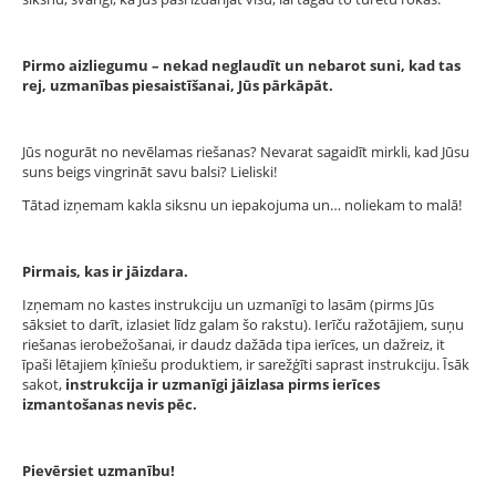
Pirmo aizliegumu – nekad neglaudīt un nebarot suni, kad tas
rej, uzmanības piesaistīšanai, Jūs pārkāpāt.
Jūs nogurāt no nevēlamas riešanas? Nevarat sagaidīt mirkli, kad Jūsu
suns beigs vingrināt savu balsi? Lieliski!
Tātad izņemam kakla siksnu un iepakojuma un… noliekam to malā!
Pirmais, kas ir jāizdara.
Izņemam no kastes instrukciju un uzmanīgi to lasām (pirms Jūs
sāksiet to darīt, izlasiet līdz galam šo rakstu). Ierīču ražotājiem, suņu
riešanas ierobežošanai, ir daudz dažāda tipa ierīces, un dažreiz, it
īpaši lētajiem ķīniešu produktiem, ir sarežģīti saprast instrukciju. Īsāk
sakot,
instrukcija ir uzmanīgi jāizlasa pirms ierīces
izmantošanas nevis pēc.
Pievērsiet uzmanību!