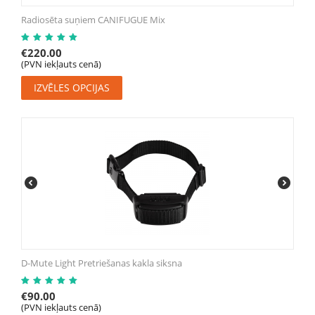
Radiosēta suņiem CANIFUGUE Mix
€
220.00
(PVN iekļauts cenā)
IZVĒLES OPCIJAS
D-Mute Light Pretriešanas kakla siksna
€
90.00
(PVN iekļauts cenā)