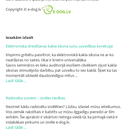
Copyright © e-dog.lv
Iesakām izlasīt
Elektroniska dresēšanas kakla siksna suņu uzvedības korekcijai
Vispirms gribētu pasvītrot, ka elektroniskā kakla siksna ne ar ko
neatšķiras no saites, tikai ir krietni universālāka.
Savos semināros es lieku auditorijā esošiem cilvēkiem izjust kakla
siksnas stimulējošo darbību, pat uzvelku to sev kaklā. Šķiet ka tas
momentāli izkliedē daudzveidīgus mītus ...
Lasīt tālāk...
Radiosēta suņiem – izvēles tiesības.
Neziniet kādu radiosētu izvēlēties? Lūdzu, izlasiet mūsu ieteikumus.
Viss zemāk rakstītais ir balstīts uz mūsu ilggadīgu pieredzi ar šīm
ierīcēm. Šie apraksti ir izkārtoti reitinga veidā tā, ka pirmajā vietā ir
vislabākais pirkums un izvēle e-dog.lv.
Lasīt tālāk ...