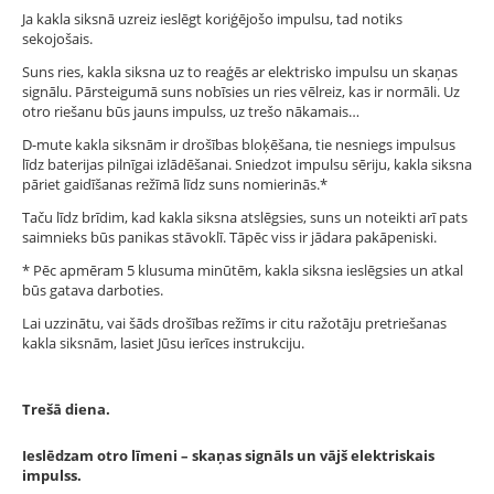
Ja kakla siksnā uzreiz ieslēgt koriģējošo impulsu, tad notiks
sekojošais.
Suns ries, kakla siksna uz to reaģēs ar elektrisko impulsu un skaņas
signālu. Pārsteigumā suns nobīsies un ries vēlreiz, kas ir normāli. Uz
otro riešanu būs jauns impulss, uz trešo nākamais…
D-mute kakla siksnām ir drošības bloķēšana, tie nesniegs impulsus
līdz baterijas pilnīgai izlādēšanai. Sniedzot impulsu sēriju, kakla siksna
pāriet gaidīšanas režīmā līdz suns nomierinās.*
Taču līdz brīdim, kad kakla siksna atslēgsies, suns un noteikti arī pats
saimnieks būs panikas stāvoklī. Tāpēc viss ir jādara pakāpeniski.
* Pēc apmēram 5 klusuma minūtēm, kakla siksna ieslēgsies un atkal
būs gatava darboties.
Lai uzzinātu, vai šāds drošības režīms ir citu ražotāju pretriešanas
kakla siksnām, lasiet Jūsu ierīces instrukciju.
Trešā diena.
Ieslēdzam otro līmeni – skaņas signāls un vājš elektriskais
impulss.