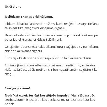
Otrā diena.
Ieslēdzam skaņas brīdinājumu.
Jebkurai labai kakla siksnai ir režīms, kurā, reaģējot uz suņa riešanu,
tā sniedz tikai skaņas (brīdinājuma) signālu.
D-mute kakla siksnām tas ir pirmais līmenis, jaunā kakla siksna, pēc
baterijas ielikšanas, ieslēdzas šajā līmenī.
Otrajā dienā suns nēsā kakla siksnu, kura, reaģējot uz viņa riešanu,
sniedz tikai skaņas signālu.
Suns rej – kakla siksna pīkst, rej – pīkst un tā tikai vienu dienu.
Sunim ir jāsaprot sakarība starp riešanu un notikumu, ko izraisa
riešana. Šajā etapā šis notikums ir bez nepatīkamām sajūtām, tikai
skaņu.
Svarīga piezīme!
Nedrīkst uzreiz ieslēgt koriģējošo impulsu!
Viss ir jādara pēc
secības. Sunim ir jāsaprot, kas pēc kā seko, kā rezultātā kaut kas
notiek.