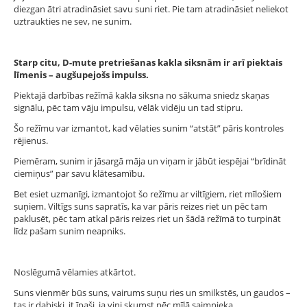
diezgan ātri atradināsiet savu suni riet. Pie tam atradināsiet neliekot
uztraukties ne sev, ne sunim.
Starp citu, D-mute pretriešanas kakla siksnām ir arī piektais
līmenis – augšupejošs impulss.
Piektajā darbības režīmā kakla siksna no sākuma sniedz skaņas
signālu, pēc tam vāju impulsu, vēlāk vidēju un tad stipru.
Šo režīmu var izmantot, kad vēlaties sunim “atstāt” pāris kontroles
rējienus.
Piemēram, sunim ir jāsargā māja un viņam ir jābūt iespējai “brīdināt
ciemiņus” par savu klātesamību.
Bet esiet uzmanīgi, izmantojot šo režīmu ar viltīgiem, riet mīlošiem
suņiem. Viltīgs suns sapratīs, ka var pāris reizes riet un pēc tam
paklusēt, pēc tam atkal pāris reizes riet un šādā režīmā to turpināt
līdz pašam sunim neapniks.
Noslēgumā vēlamies atkārtot.
Suns vienmēr būs suns, vairums suņu ries un smilkstēs, un gaudos –
tas ir dabiski, it īpaši, ja viņi skumst pēc mīļā saimnieka.