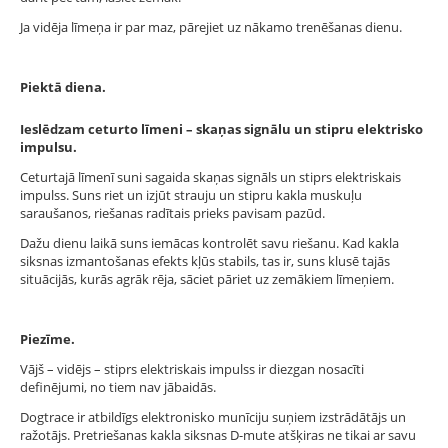
Ja vidēja līmeņa ir par maz, pārejiet uz nākamo trenēšanas dienu.
Piektā diena.
Ieslēdzam ceturto līmeni – skaņas signālu un stipru elektrisko
impulsu.
Ceturtajā līmenī suni sagaida skaņas signāls un stiprs elektriskais
impulss. Suns riet un izjūt strauju un stipru kakla muskuļu
saraušanos, riešanas radītais prieks pavisam pazūd.
Dažu dienu laikā suns iemācas kontrolēt savu riešanu. Kad kakla
siksnas izmantošanas efekts kļūs stabils, tas ir, suns klusē tajās
situācijās, kurās agrāk rēja, sāciet pāriet uz zemākiem līmeņiem.
Piezīme.
Vājš – vidējs – stiprs elektriskais impulss ir diezgan nosacīti
definējumi, no tiem nav jābaidās.
Dogtrace ir atbildīgs elektronisko munīciju suņiem izstrādātājs un
ražotājs. Pretriešanas kakla siksnas D-mute atšķiras ne tikai ar savu