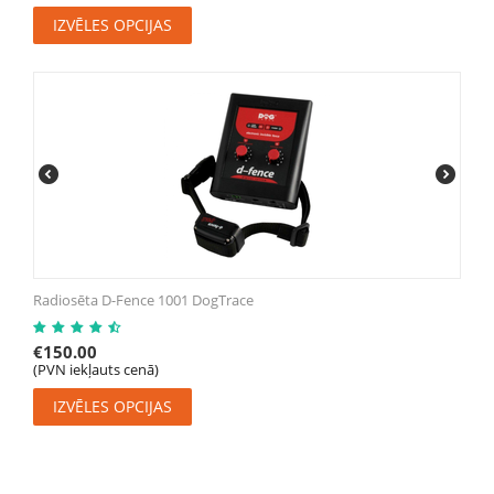
IZVĒLES OPCIJAS
Radiosēta D-Fence 1001 DogTrace
€
150.00
(PVN iekļauts cenā)
IZVĒLES OPCIJAS