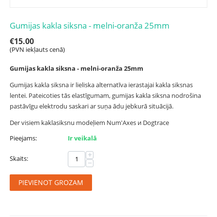
Gumijas kakla siksna - melni-oranža 25mm
€
15.00
(PVN iekļauts cenā)
Gumijas kakla siksna - melni-oranža 25mm
Gumijas kakla siksna ir lieliska alternatīva ierastajai kakla siksnas
lentei. Pateicoties tās elastīgumam, gumijas kakla siksna nodrošina
pastāvīgu elektrodu saskari ar suņa ādu jebkurā situācijā.
Der visiem kaklasiksnu modeļiem Num'Axes и Dogtrace
Pieejams:
Ir veikalā
+
Skaits:
−
PIEVIENOT GROZAM