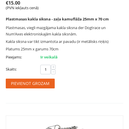
€
15.00
(PVN iekļauts cenā)
Plastmasas kakla siksna - zaļa kamuflāža 25mm x 70 cm
Plastmasas, viegli mazgājama kakla siksna der Dogtrace un
Num’Axes elektroniskajām kakla siksnām.
Kakla siksna var tikt izmantota ar pavadu (ir metālisks riņķis)
Platums 25mm x garums 70cm
Pieejams:
Ir veikalā
+
Skaits:
−
PIEVIENOT GROZAM