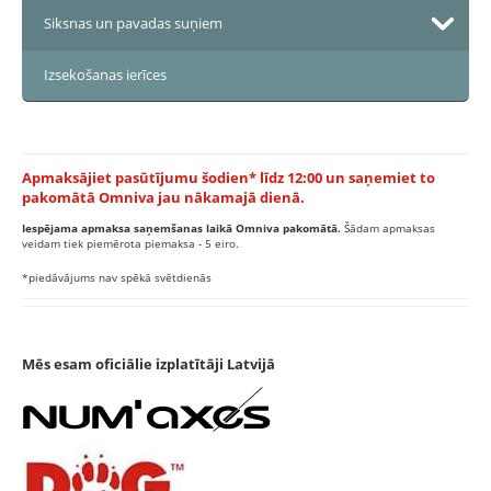
Siksnas un pavadas suņiem
Izsekošanas ierīces
Apmaksājiet pasūtījumu šodien* līdz 12:00 un saņemiet to
pakomātā Omniva jau nākamajā dienā.
Iespējama apmaksa saņemšanas laikā Omniva pakomātā.
Šādam apmaksas
veidam tiek piemērota piemaksa - 5 eiro.
*piedāvājums nav spēkā svētdienās
Mēs esam oficiālie izplatītāji Latvijā