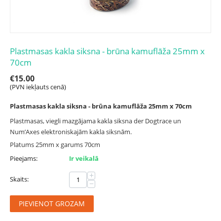
Plastmasas kakla siksna - brūna kamuflāža 25mm x
70cm
€
15.00
(PVN iekļauts cenā)
Plastmasas kakla siksna - brūna kamuflāža 25mm x 70cm
Plastmasas, viegli mazgājama kakla siksna der Dogtrace un
Num’Axes elektroniskajām kakla siksnām.
Platums 25mm x garums 70cm
Pieejams:
Ir veikalā
+
Skaits:
−
PIEVIENOT GROZAM