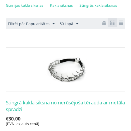
Gumijas kakla siksnas
Kakla siksnas
Stingrās kakla siksnas
Filtrēt pēc Popularitātes
50 Lapā
Stingrā kakla siksna no nerūsējoša tērauda ar metāla
sprādzi
€
30.00
(PVN iekļauts cenā)