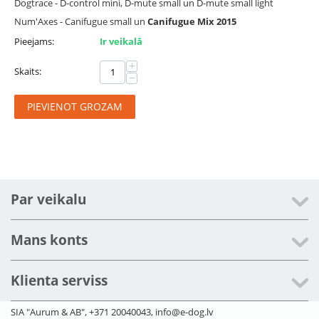
Dogtrace - D-control mini, D-mute small un D-mute small light
Num'Axes - Canifugue small un
Canifugue Mix 2015
Pieejams:
Ir veikalā
+
Skaits:
−
PIEVIENOT GROZAM
Par veikalu
Mans konts
Klienta serviss
SIA "Aurum & AB", +371 20040043, info@e-dog.lv