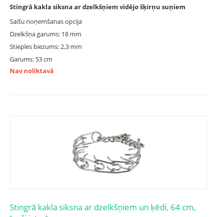
Stingrā kakla siksna ar dzelkšņiem vidējo šķirņu suņiem
Saišu noņemšanas opcija
Dzelkšņa garums: 18 mm
Stieples biezums: 2,3 mm
Garums: 53 cm
Nav noliktavā
Stingrā kakla siksna ar dzelkšņiem un ķēdi, 64 cm,