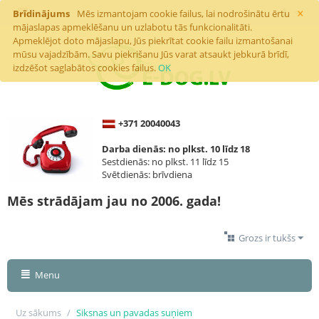
×
Brīdinājums
Mēs izmantojam cookie failus, lai nodrošinātu ērtu
mājaslapas apmeklēšanu un uzlabotu tās funkcionalitāti.
Apmeklējot doto mājaslapu, Jūs piekrītat cookie failu izmantošanai
mūsu vajadzībām. Savu piekrišanu Jūs varat atsaukt jebkurā brīdī,
izdzēšot saglabātos cookies failus.
OK
+371 20040043
Darba dienās: no plkst. 10 līdz 18
Sestdienās: no plkst. 11 līdz 15
Svētdienās: brīvdiena
Mēs strādājam jau no 2006. gada!
Grozs ir tukšs
Menu
Uz sākums
/
Siksnas un pavadas suņiem