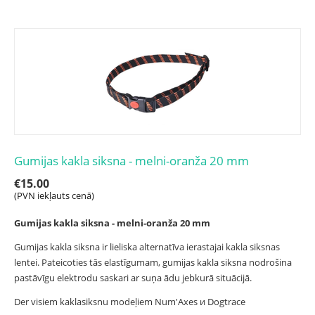
Gumijas kakla siksna - melni-oranža 20 mm
€
15.00
(PVN iekļauts cenā)
Gumijas kakla siksna - melni-oranža 20 mm
Gumijas kakla siksna ir lieliska alternatīva ierastajai kakla siksnas
lentei. Pateicoties tās elastīgumam, gumijas kakla siksna nodrošina
pastāvīgu elektrodu saskari ar suņa ādu jebkurā situācijā.
Der visiem kaklasiksnu modeļiem Num'Axes и Dogtrace