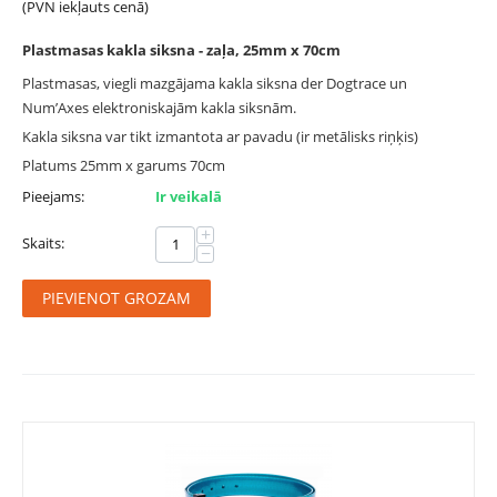
(PVN iekļauts cenā)
Plastmasas kakla siksna - zaļa, 25mm x 70cm
Plastmasas, viegli mazgājama kakla siksna der Dogtrace un
Num’Axes elektroniskajām kakla siksnām.
Kakla siksna var tikt izmantota ar pavadu (ir metālisks riņķis)
Platums 25mm x garums 70cm
Pieejams:
Ir veikalā
+
Skaits:
−
PIEVIENOT GROZAM