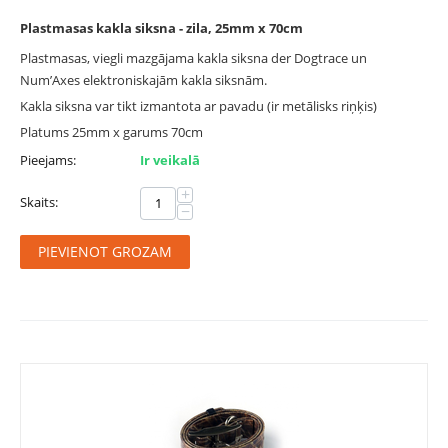
Plastmasas kakla siksna - zila, 25mm x 70cm
Plastmasas, viegli mazgājama kakla siksna der Dogtrace un
Num’Axes elektroniskajām kakla siksnām.
Kakla siksna var tikt izmantota ar pavadu (ir metālisks riņķis)
Platums 25mm x garums 70cm
Pieejams:
Ir veikalā
+
Skaits:
−
PIEVIENOT GROZAM