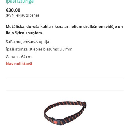
īpaši izturīga
€
30.00
(PVN iekļauts cenā)
Metāliska, duroša kakla siksna ar lieliem dzelkšņiem vidējo un
lielo šķirņu suņiem.
Saišu noņemšanas opcija
Īpaši izturīga, stieples biezums: 3,8 mm
Garums: 64 cm
Nav noliktavā