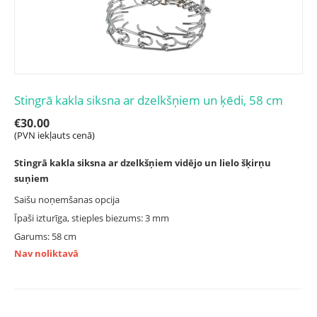
Stingrā kakla siksna ar dzelkšņiem un ķēdi, 58 cm
€
30.00
(PVN iekļauts cenā)
Stingrā kakla siksna ar dzelkšņiem vidējo un lielo šķirņu
suņiem
Saišu noņemšanas opcija
Īpaši izturīga, stieples biezums: 3 mm
Garums: 58 cm
Nav noliktavā