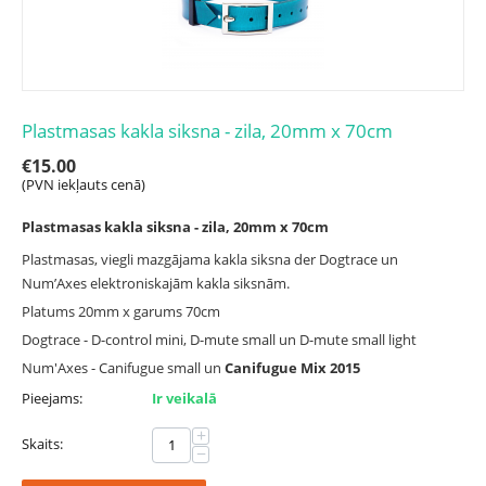
Plastmasas kakla siksna - zila, 20mm x 70cm
€
15.00
(PVN iekļauts cenā)
Plastmasas kakla siksna - zila, 20mm x 70cm
Plastmasas, viegli mazgājama kakla siksna der Dogtrace un
Num’Axes elektroniskajām kakla siksnām.
Platums 20mm x garums 70cm
Dogtrace - D-control mini, D-mute small un D-mute small light
Num'Axes - Canifugue small un
Canifugue Mix 2015
Pieejams:
Ir veikalā
+
Skaits:
−