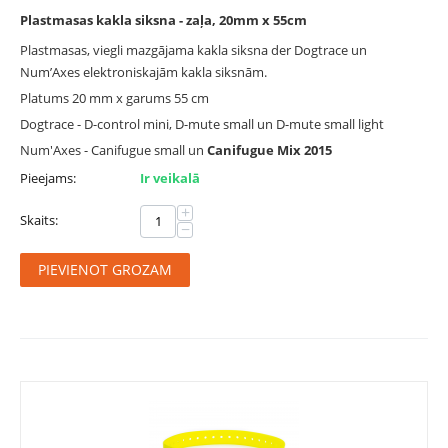
Plastmasas kakla siksna - zaļa, 20mm x 55cm
Plastmasas, viegli mazgājama kakla siksna der Dogtrace un
Num’Axes elektroniskajām kakla siksnām.
Platums 20 mm x garums 55 cm
Dogtrace - D-control mini, D-mute small un D-mute small light
Num'Axes - Canifugue small un
Canifugue Mix 2015
Pieejams:
Ir veikalā
+
Skaits:
−
PIEVIENOT GROZAM