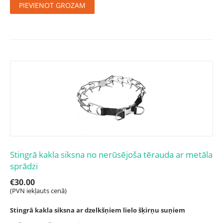
PIEVIENOT GROZAM
Stingrā kakla siksna no nerūsējoša tērauda ar metāla
sprādzi
€
30.00
(PVN iekļauts cenā)
Stingrā kakla siksna ar dzelkšņiem lielo šķirņu suņiem