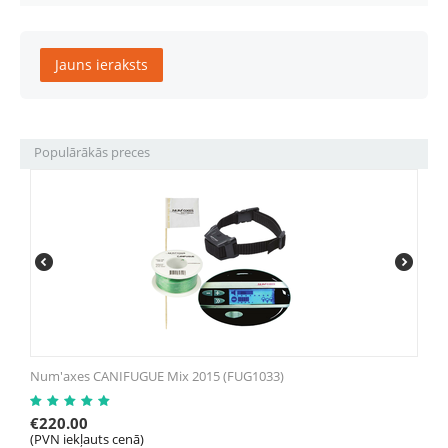
Jauns ieraksts
Populārākās preces
Num'axes CANIFUGUE Mix 2015 (FUG1033)
€
220.00
(PVN iekļauts cenā)