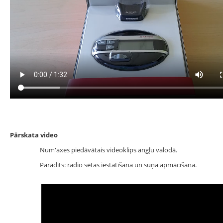
Pārskata video
Num'axes piedāvātais videoklips angļu valodā.
Parādīts: radio sētas iestatīšana un suņa apmācīšana.