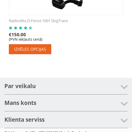
Radiosēta D-Fence 1001 DogTrace
€
150.00
(PVN iekļauts cenā)
IZVĒLES OPCIJAS
Par veikalu
Mans konts
Klienta serviss