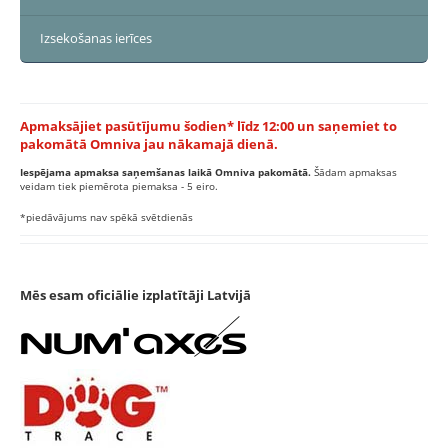
Izsekošanas ierīces
Apmaksājiet pasūtījumu šodien* līdz 12:00 un saņemiet to
pakomātā Omniva jau nākamajā dienā.
Iespējama apmaksa saņemšanas laikā Omniva pakomātā.
Šādam apmaksas
veidam tiek piemērota piemaksa - 5 eiro.
*piedāvājums nav spēkā svētdienās
Mēs esam oficiālie izplatītāji Latvijā