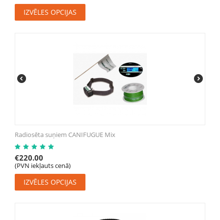
IZVĒLES OPCIJAS
Radiosēta suņiem CANIFUGUE Mix
€
220.00
(PVN iekļauts cenā)
IZVĒLES OPCIJAS