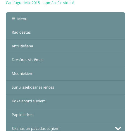
Canifugue Mix 2015 – apmācošie video!
Menu
Radiosētas
Anti Riešana
Dresūras sistēmas
Medniekiem
Suņu izsekošanas ierīces
Koka aporti suņiem
Papildierīces
Siksnas un pavadas suņiem