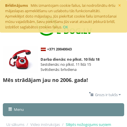
×
Brīdinājums
Mēs izmantojam cookie failus, lai nodrošinātu ērtu
mājaslapas apmeklēšanu un uzlabotu tās funkcionalitāti.
Apmeklējot doto mājaslapu, Jūs piekrītat cookie failu izmantošanai
mūsu vajadzībām. Savu piekrišanu Jūs varat atsaukt jebkurā brīdī,
izdzēšot saglabātos cookies failus.
OK
+371 20040043
Darba dienās: no plkst. 10 līdz 18
Sestdienās: no plkst. 11 līdz 15
Svētdienās: brīvdiena
Mēs strādājam jau no 2006. gada!
Grozs ir tukšs
Menu
Uz sākums
/
Video instrukcijas
/
Slēpts nožogojums suņiem