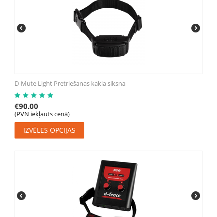
D-Mute Light Pretriešanas kakla siksna
€
90.00
(PVN iekļauts cenā)
IZVĒLES OPCIJAS