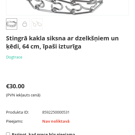
Stingrā kakla siksna ar dzelkšņiem un
ķēdi, 64 cm, īpaši izturīga
Dogtrace
€
30.00
(PVN iekļauts cenā)
Produkta ID:
8592250000531
Pieejams:
Nav noliktavā
Paziņot, kad prece būs pieejama.