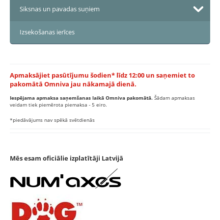
Siksnas un pavadas suņiem
Izsekošanas ierīces
Apmaksājiet pasūtījumu šodien* līdz 12:00 un saņemiet to
pakomātā Omniva jau nākamajā dienā.
Iespējama apmaksa saņemšanas laikā Omniva pakomātā.
Šādam apmaksas
veidam tiek piemērota piemaksa - 5 eiro.
*piedāvājums nav spēkā svētdienās
Mēs esam oficiālie izplatītāji Latvijā