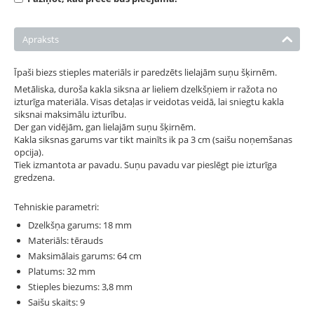
Apraksts
Īpaši biezs stieples materiāls ir paredzēts lielajām suņu šķirnēm.
Metāliska, duroša kakla siksna ar lieliem dzelkšņiem ir ražota no
izturīga materiāla. Visas detaļas ir veidotas veidā, lai sniegtu kakla
siksnai maksimālu izturību.
Der gan vidējām, gan lielajām suņu šķirnēm.
Kakla siksnas garums var tikt mainīts ik pa 3 cm (saišu noņemšanas
opcija).
Tiek izmantota ar pavadu. Suņu pavadu var pieslēgt pie izturīga
gredzena.
Tehniskie parametri:
Dzelkšņa garums: 18 mm
Materiāls: tērauds
Maksimālais garums: 64 cm
Platums: 32 mm
Stieples biezums: 3,8 mm
Saišu skaits: 9