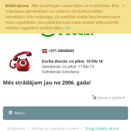
×
Brīdinājums
Mēs izmantojam cookie failus, lai nodrošinātu ērtu
mājaslapas apmeklēšanu un uzlabotu tās funkcionalitāti.
Apmeklējot doto mājaslapu, Jūs piekrītat cookie failu izmantošanai
mūsu vajadzībām. Savu piekrišanu Jūs varat atsaukt jebkurā brīdī,
izdzēšot saglabātos cookies failus.
OK
+371 20040043
Darba dienās: no plkst. 10 līdz 18
Sestdienās: no plkst. 11 līdz 15
Svētdienās: brīvdiena
Mēs strādājam jau no 2006. gada!
Grozs ir tukšs
Menu
Uz sākums
/
Siksnas un pavadas suņiem
/
Stingrā kakla siksna