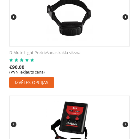
D-Mute Light Pretriešanas kakla siksna
€
90.00
(PVN iekļauts cenā)
IZVĒLES OPCIJAS