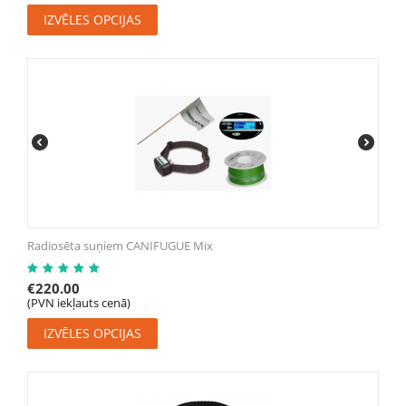
IZVĒLES OPCIJAS
Radiosēta suņiem CANIFUGUE Mix
€
220.00
(PVN iekļauts cenā)
IZVĒLES OPCIJAS