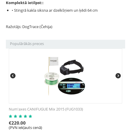
Komplektā ietilpst::
• Stingrā kakla siksna ar dzelkšņiem un ķēdi 64 cm
Ražotājs: DogTrace (Čehija)
Populārākās preces
Num'axes CANIFUGUE Mix 2015 (FUG1033)
€
220.00
(PVN iekļauts cenā)