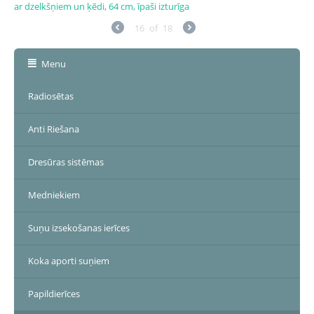
ar dzelkšņiem un ķēdi, 64 cm, īpaši izturīga
16
of
18
Menu
Radiosētas
Anti Riešana
Dresūras sistēmas
Medniekiem
Suņu izsekošanas ierīces
Koka aporti suņiem
Papildierīces