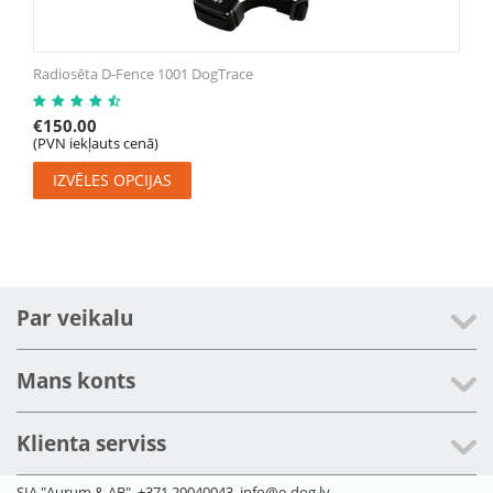
Radiosēta D-Fence 1001 DogTrace
€
150.00
(PVN iekļauts cenā)
IZVĒLES OPCIJAS
Par veikalu
Mans konts
Klienta serviss
SIA "Aurum & AB", +371 20040043, info@e-dog.lv