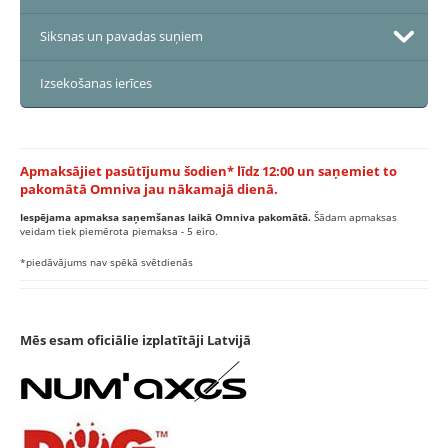
Siksnas un pavadas suņiem
Izsekošanas ierīces
Apmaksājiet pasūtījumu šodien* līdz 12:00 un saņemiet to
pakomātā Omniva jau nākamajā dienā.
Iespējama apmaksa saņemšanas laikā Omniva pakomātā.
Šādam apmaksas
veidam tiek piemērota piemaksa - 5 eiro.
*piedāvājums nav spēkā svētdienās
Mēs esam oficiālie izplatītāji Latvijā