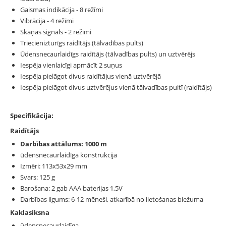
Gaismas indikācija - 8 režīmi
Vibrācija - 4 režīmi
Skaņas signāls - 2 režīmi
Triecienizturīgs raidītājs (tālvadības pults)
Ūdensnecaurlaidīgs raidītājs (tālvadības pults) un uztvērējs
Iespēja vienlaicīgi apmācīt 2 suņus
Iespēja pielāgot divus raidītājus vienā uztvērējā
Iespēja pielāgot divus uztvērējus vienā tālvadības pultī (raidītājs)
Specifikācija:
Raidītājs
Darbības attālums: 1000 m
ūdensnecaurlaidīga konstrukcija
Izmēri: 113x53x29 mm
Svars: 125 g
Barošana: 2 gab AAA baterijas 1,5V
Darbības ilgums: 6-12 mēneši, atkarībā no lietošanas biežuma
Kaklasiksna
ūdensnecaurlaidīga