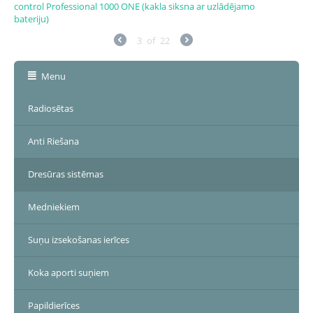
control Professional 1000 ONE (kakla siksna ar uzlādējamo
bateriju)
3
of
22
Menu
Radiosētas
Anti Riešana
Dresūras sistēmas
Medniekiem
Suņu izsekošanas ierīces
Koka aporti suņiem
Papildierīces