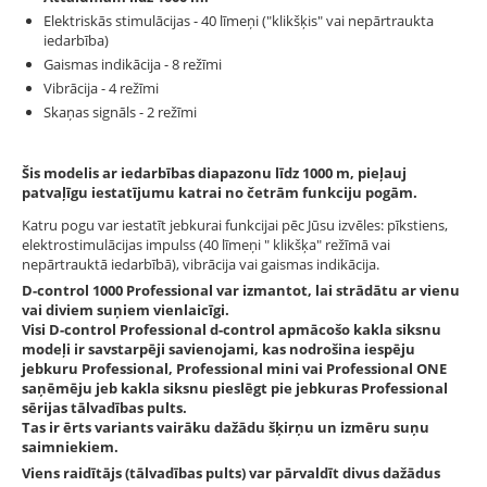
Elektriskās stimulācijas - 40 līmeņi ("klikšķis" vai nepārtraukta
iedarbība)
Gaismas indikācija - 8 režīmi
Vibrācija - 4 režīmi
Skaņas signāls - 2 režīmi
Šis modelis ar iedarbības diapazonu līdz 1000 m, pieļauj
patvaļīgu iestatījumu katrai no četrām funkciju pogām.
Katru pogu var iestatīt jebkurai funkcijai pēc Jūsu izvēles: pīkstiens,
elektrostimulācijas impulss (40 līmeņi " klikšķa" režīmā vai
nepārtrauktā iedarbībā), vibrācija vai gaismas indikācija.
D-control 1000 Professional var izmantot, lai strādātu ar vienu
vai diviem suņiem vienlaicīgi.
Visi D-control Professional d-control apmācošo kakla siksnu
modeļi ir savstarpēji savienojami, kas nodrošina iespēju
jebkuru Professional, Professional mini vai Professional ONE
saņēmēju jeb kakla siksnu pieslēgt pie jebkuras Professional
sērijas tālvadības pults.
Tas ir ērts variants vairāku dažādu šķirņu un izmēru suņu
saimniekiem.
Viens raidītājs (tālvadības pults) var pārvaldīt divus dažādus