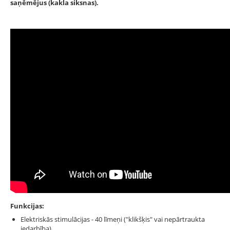
saņēmējus (kakla siksnas).
Funkcijas:
Elektriskās stimulācijas - 40 līmeņi ("klikšķis" vai nepārtraukta
iedarbība)