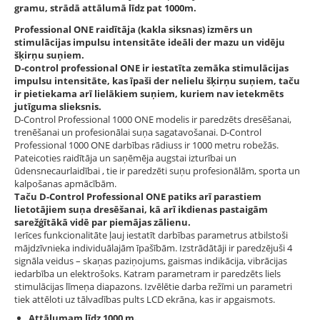
gramu, strādā attālumā līdz pat 1000m.
Professional ONE raidītāja (kakla siksnas) izmērs un
stimulācijas impulsu intensitāte ideāli der mazu un vidēju
šķirņu suņiem.
D-control professional ONE ir iestatīta zemāka stimulācijas
impulsu intensitāte, kas īpaši der nelielu šķirņu suņiem, taču
ir pietiekama arī lielākiem suņiem, kuriem nav ietekmēts
jutīguma slieksnis.
D-Control Professional 1000 ONE modelis ir paredzēts dresēšanai,
trenēšanai un profesionālai suņa sagatavošanai. D-Control
Professional 1000 ONE darbības rādiuss ir 1000 metru robežās.
Pateicoties raidītāja un saņēmēja augstai izturībai un
ūdensnecaurlaidībai , tie ir paredzēti suņu profesionālām, sporta un
kalpošanas apmācībām.
Taču D-Control Professional ONE patiks arī parastiem
lietotājiem suņa dresēšanai, kā arī ikdienas pastaigām
sarežģītākā vidē par piemājas zālienu.
Ierīces funkcionalitāte ļauj iestatīt darbības parametrus atbilstoši
mājdzīvnieka individuālajām īpašībām. Izstrādātāji ir paredzējuši 4
signāla veidus – skaņas paziņojums, gaismas indikācija, vibrācijas
iedarbība un elektrošoks. Katram parametram ir paredzēts liels
stimulācijas līmeņa diapazons. Izvēlētie darba režīmi un parametri
tiek attēloti uz tālvadības pults LCD ekrāna, kas ir apgaismots.
Attālumam līdz 1000 m.