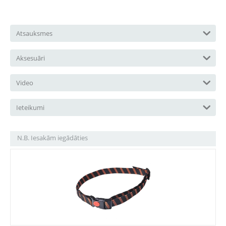
Atsauksmes
Aksesuāri
Video
Ieteikumi
N.B. Iesakām iegādāties