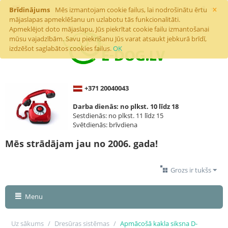
×
Brīdinājums
Mēs izmantojam cookie failus, lai nodrošinātu ērtu
mājaslapas apmeklēšanu un uzlabotu tās funkcionalitāti.
Apmeklējot doto mājaslapu, Jūs piekrītat cookie failu izmantošanai
mūsu vajadzībām. Savu piekrišanu Jūs varat atsaukt jebkurā brīdī,
izdzēšot saglabātos cookies failus.
OK
+371 20040043
Darba dienās: no plkst. 10 līdz 18
Sestdienās: no plkst. 11 līdz 15
Svētdienās: brīvdiena
Mēs strādājam jau no 2006. gada!
Grozs ir tukšs
Menu
Uz sākums
/
Dresūras sistēmas
/
Apmācošā kakla siksna D-