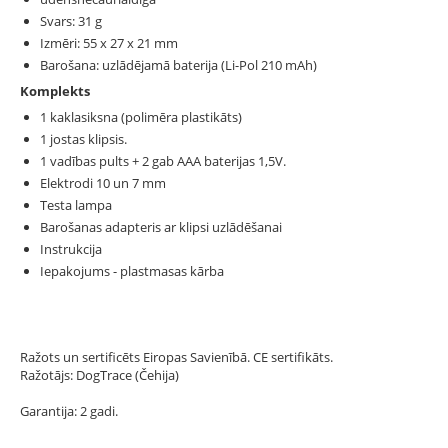
Svars: 31 g
Izmēri: 55 x 27 x 21 mm
Barošana: uzlādējamā baterija (Li-Pol 210 mAh)
Komplekts
1 kaklasiksna (polimēra plastikāts)
1 jostas klipsis.
1 vadības pults + 2 gab AAA baterijas 1,5V.
Elektrodi 10 un 7 mm
Testa lampa
Barošanas adapteris ar klipsi uzlādēšanai
Instrukcija
Iepakojums - plastmasas kārba
Ražots un sertificēts Eiropas Savienībā. CE sertifikāts.
Ražotājs: DogTrace (Čehija)
Garantija: 2 gadi.