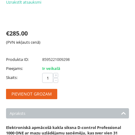
Uzrakstīt atsauksmi
€
285.00
(PVN iekļauts cenā)
Produkta ID:
8595221009298
Pieejams:
Ir veikalā
+
Skaits:
−
PIEVIENOT GROZAM
Apraksts
Elektroniskā apmācošā kakla siksna D-control Professional
1000 ONE ar mazu uzlādējamu saņēmēju, kas sver vien 31