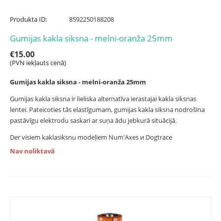
Produkta ID:
8592250188208
Gumijas kakla siksna - melni-oranža 25mm
€
15.00
(PVN iekļauts cenā)
Gumijas kakla siksna - melni-oranža 25mm
Gumijas kakla siksna ir lieliska alternatīva ierastajai kakla siksnas
lentei. Pateicoties tās elastīgumam, gumijas kakla siksna nodrošina
pastāvīgu elektrodu saskari ar suņa ādu jebkurā situācijā.
Der visiem kaklasiksnu modeļiem Num'Axes и Dogtrace
Nav noliktavā