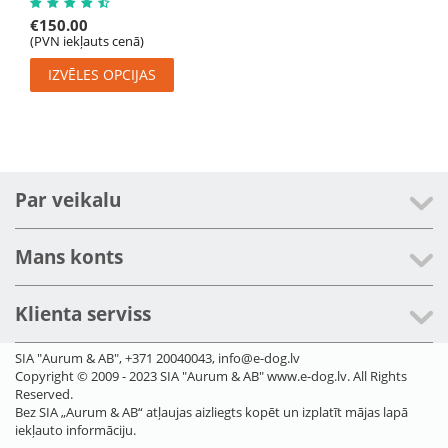
€
150.00
(PVN iekļauts cenā)
IZVĒLES OPCIJAS
Par veikalu
Mans konts
Klienta serviss
SIA "Aurum & AB", +371 20040043, info@e-dog.lv
Copyright © 2009 - 2023 SIA "Aurum & AB" www.e-dog.lv. All Rights
Reserved.
Bez SIA „Aurum & AB“ atļaujas aizliegts kopēt un izplatīt mājas lapā
iekļauto informāciju.