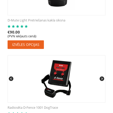
D-Mute Light Pretriešanas kakla siksna
€
90.00
(PVN iekļauts cenā)
IZVĒLES OPCIJAS
Radiosēta D-Fence 1001 DogTrace