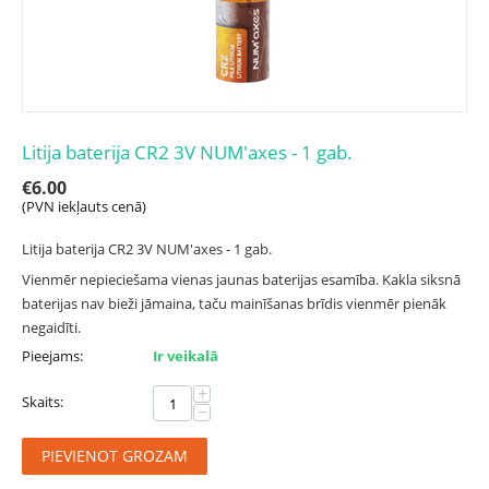
Litija baterija CR2 3V NUM'axes - 1 gab.
€
6.00
(PVN iekļauts cenā)
Litija baterija CR2 3V NUM'axes - 1 gab.
Vienmēr nepieciešama vienas jaunas baterijas esamība. Kakla siksnā
baterijas nav bieži jāmaina, taču mainīšanas brīdis vienmēr pienāk
negaidīti.
Pieejams:
Ir veikalā
+
Skaits:
−
PIEVIENOT GROZAM