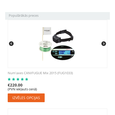
Populārākās preces
Num'axes CANIFUGUE Mix 2015 (FUG1033)
€
220.00
(PVN iekļauts cenā)
IZVĒLES OPCIJAS