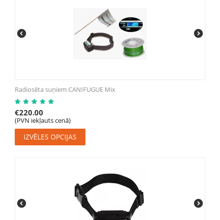
Radiosēta suņiem CANIFUGUE Mix
€
220.00
(PVN iekļauts cenā)
IZVĒLES OPCIJAS