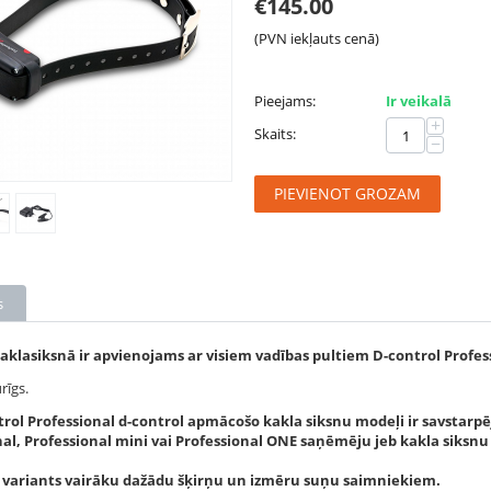
€
145.00
(PVN iekļauts cenā)
Pieejams:
Ir veikalā
+
Skaits:
−
PIEVIENOT GROZAM
s
kaklasiksnā ir apvienojams ar visiem vadības pultiem D-control Profes
rīgs.
ntrol Professional d-control apmācošo kakla siksnu modeļi ir savstarp
al, Professional mini vai Professional ONE saņēmēju jeb kakla siksnu 
ts variants vairāku dažādu šķirņu un izmēru suņu saimniekiem.