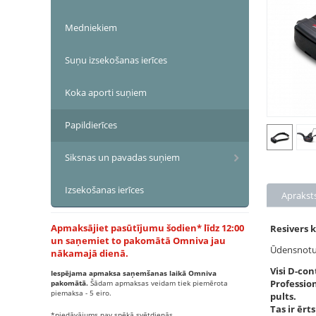
Medniekiem
Suņu izsekošanas ierīces
Koka aporti suņiem
Papildierīces
Siksnas un pavadas suņiem
Izsekošanas ierīces
Aprakst
Apmaksājiet pasūtījumu šodien* līdz 12:00
Resivers 
un saņemiet to pakomātā Omniva jau
Ūdensnotu
nākamajā dienā.
Visi D-co
Iespējama apmaksa saņemšanas laikā Omniva
Profession
pakomātā.
Šādam apmaksas veidam tiek piemērota
piemaksa - 5 eiro.
pults.
Tas ir ēr
*piedāvājums nav spēkā svētdienās