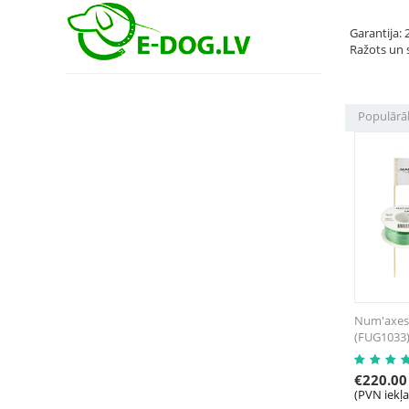
Garantija: 
Ražots un s
Populārā
Num'axes
(FUG1033
€
220.00
(PVN iekļ