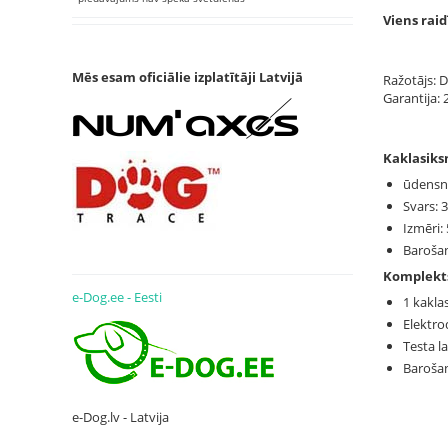
Viens raid
Mēs esam oficiālie izplatītāji Latvijā
Ražotājs: 
Garantija: 
Kaklasiks
ūdensn
Svars: 
Izmēri:
Barošan
Komplekt
e-Dog.ee - Eesti
1 kakla
Elektro
Testa 
Barošan
e-Dog.lv - Latvija