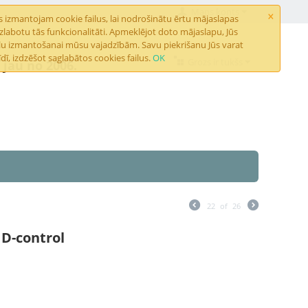
×
Mans konts
 izmantojam cookie failus, lai nodrošinātu ērtu mājaslapas
abotu tās funkcionalitāti. Apmeklējot doto mājaslapu, Jūs
ailu izmantošanai mūsu vajadzībām. Savu piekrišanu Jūs varat
dī, izdzēšot saglabātos cookies failus.
OK
Grozs ir tukšs
jau no 2006.
22
of
26
 D-control