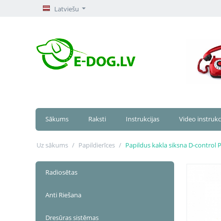
Latviešu
Sākums
Raksti
Instrukcijas
Video instrukc
Uz sākums
/
Papildierīces
/
Papildus kakla siksna D-control 
Radiosētas
Anti Riešana
Dresūras sistēmas