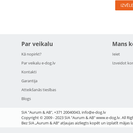
IZVĒL
Par veikalu
Mans k
Kā nopirkt?
Ieiet
Par veikalu e-dog.lv
Izveidot ko
Kontakti
Garantija
Atteikšanās tiesības
Blogs
SIA "Aurum & AB", +371 20040043, info@e-dog.lv
Copyright © 2009 - 2023 SIA "Aurum & AB" www.e-dog.lv. All Rig
Bez SIA „Aurum & AB“ atļaujas aizliegts kopēt un izplatīt mājas l