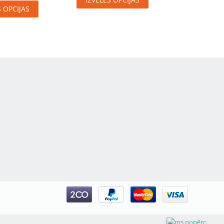
S OPCIJAS
Pirms nopērc,