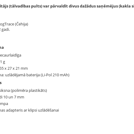
ītājs (tālvadības pults) var pārvaldīt divus dažādus saņēmējus (kakla s
DogTrace (Čehija)
2 gadi.
na
ecaurlaidīga
31 g
 55 x 27 x 21 mm
a: uzlādējamā baterija (Li-Pol 210 mAh)
s
siksna (polimēra plastikāts)
di 10 un 7 mm
lampa
as adapteris ar klipsi uzlādēšanai