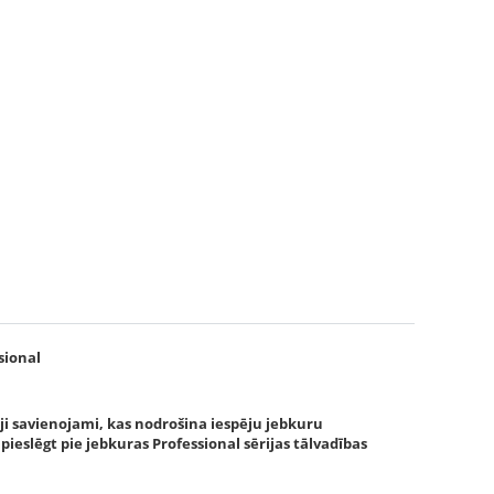
sional
ēji savienojami, kas nodrošina iespēju jebkuru
pieslēgt pie jebkuras Professional sērijas tālvadības