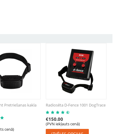
t Pretriešanas kakla
Radiosēta D-Fence 1001 DogTrace
€
150.00
(PVN iekļauts cenā)
ts cenā)
IZVĒLES OPCIJAS