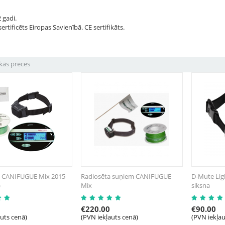
2 gadi.
ertificēts Eiropas Savienībā. CE sertifikāts.
kās preces
 CANIFUGUE Mix 2015
Radiosēta suņiem CANIFUGUE
D-Mute Ligh
)
Mix
siksna
€
220.00
€
90.00
auts cenā)
(PVN iekļauts cenā)
(PVN iekļau