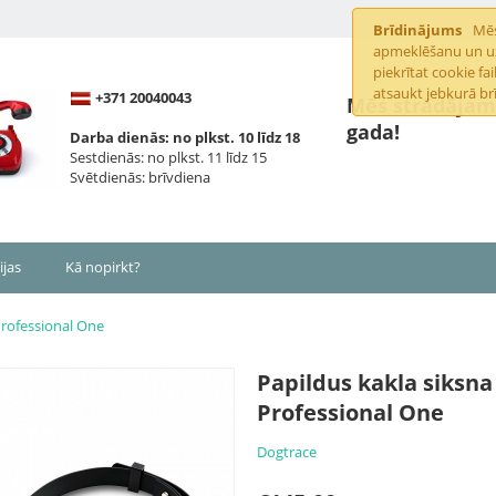
Brīdinājums
Mēs
apmeklēšanu un uzl
piekrītat cookie f
atsaukt jebkurā brī
+371 20040043
Mēs strādājam 
gada!
Darba dienās: no plkst. 10 līdz 18
Sestdienās: no plkst. 11 līdz 15
Svētdienās: brīvdiena
ijas
Kā nopirkt?
Professional One
Papildus kakla siksna
Professional One
Dogtrace