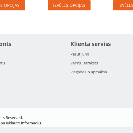
ES OPCIJAS
IZVĒLES OPCIJAS
IZVĒLE
onts
Klienta serviss
Pasūtījumi
ntu
Vēlmju saraksts
Piegāde un apmaksa
hts Reserved.
apā iekļauto informāciju.