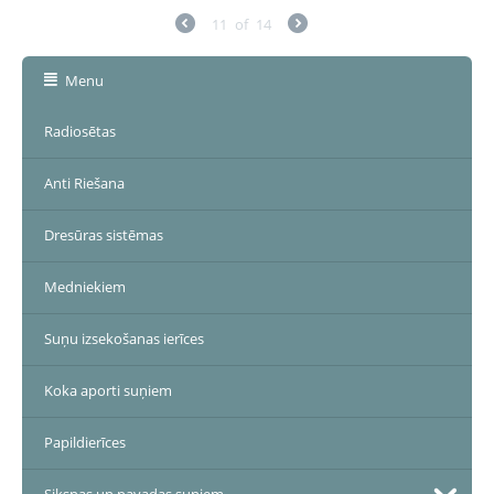
11
of
14
Menu
Radiosētas
Anti Riešana
Dresūras sistēmas
Medniekiem
Suņu izsekošanas ierīces
Koka aporti suņiem
Papildierīces