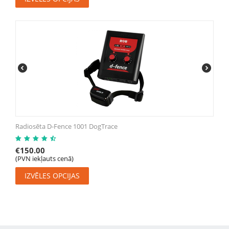
Radiosēta D-Fence 1001 DogTrace
€
150.00
(PVN iekļauts cenā)
IZVĒLES OPCIJAS