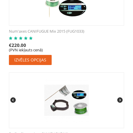
Num'axes CANIFUGUE Mix 2015 (FUG1033)
€
220.00
(PVN iekļauts cenā)
IZVĒLES OPCIJAS