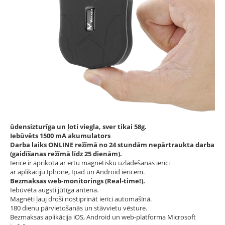
ūdensizturīga un ļoti viegla, sver tikai 58g.
Iebūvēts 1500 mA akumulators
Darba laiks ONLINE režīmā no 24 stundām nepārtraukta darba
(gaidīšanas režīmā līdz 25 dienām).
Ierīce ir aprīkota ar ērtu magnētisku uzlādēšanas ierīci
ar aplikāciju Iphone, Ipad un Android ierīcēm.
Bezmaksas web-monitorings (Real-time!).
Iebūvēta augsti jūtīga antena.
Magnēti ļauj droši nostiprināt ierīci automašīnā.
180 dienu pārvietošanās un stāvvietu vēsture.
Bezmaksas aplikācija iOS, Android un web-platforma Microsoft