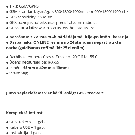
● Tīkls: GSM/GPRS
● GSM standarti: gsm/gprs 850/1800/1900mhz or 900/1800/1900mhz
● GPS sensitivity -159dBm
● GPS pozīcijas noteikšanas precizitāte: 5m radiusā;
● GPS starta laiks: warm status 35s, hot status 1s;
● Barošana: 3.7V 1500mAh pārlādējamā litija-polimēru baterija
● Darba laiks:
ONLINE režīmā no 24 stundām nepārtraukta
darba (gaidīšanas režīmā līdz 25 dienām).
● Darbības temperatūras režīms: no -20 С līdz +55 С
● Ūdens necaurlaidība: IPX-65
● Izmēri::
65mm x 49mm x 19mm
;
● Svars: 58g;
Jums nepieciešams vienkārši ieslēgt GPS - tracker!!!
Komplektā ietilpst:
● GPS trekeris – 1 gab.
● Kabelis USB – 1 gab.
● Instrukcija -1 gab.