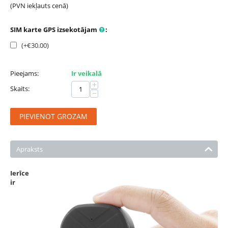
(PVN iekļauts cenā)
SIM karte GPS izsekotājam
:
(+€
30.00
)
Pieejams:
Ir veikalā
+
Skaits:
−
PIEVIENOT GROZAM
Apraksts
Ierīce
ir