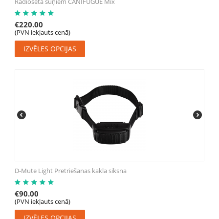
Radiosēta suņiem CANIFUGUE Mix
€
220.00
(PVN iekļauts cenā)
IZVĒLES OPCIJAS
D-Mute Light Pretriešanas kakla siksna
€
90.00
(PVN iekļauts cenā)
IZVĒLES OPCIJAS