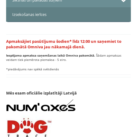
Siksnas un pavadas suņiem
Izsekošanas ierīces
Apmaksājiet pasūtījumu šodien* līdz 12:00 un saņemiet to
pakomātā Omniva jau nākamajā dienā.
Iespējama apmaksa saņemšanas laikā Omniva pakomātā.
Šādam apmaksas
veidam tiek piemērota piemaksa - 5 eiro.
*piedāvājums nav spēkā svētdienās
Mēs esam oficiālie izplatītāji Latvijā