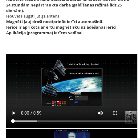
24 stundām nepārtraukta darba (gaidīšanas režīmā līdz 25
dienām).
Iebūvēta augsti jūtīga antena.
Magnēti ļauj droši nostiprināt ierīci automašīnā.
Ierīce ir aprīkota ar ērtu magnētisku uzlādēšanas ierīci
Aplikācija (programma) ierīces vadībai.