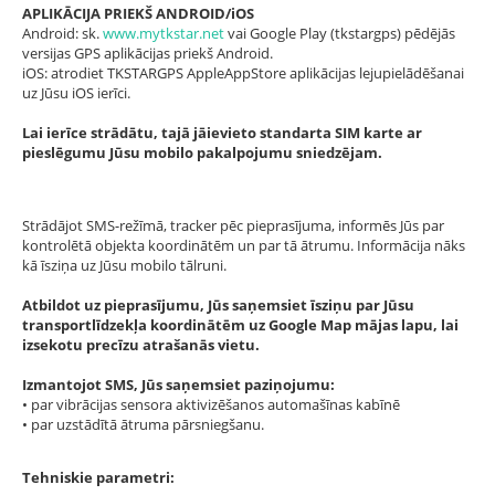
APLIKĀCIJA PRIEKŠ ANDROID/iOS
Android: sk.
www.mytkstar.net
vai Google Play (tkstargps) pēdējās
versijas GPS aplikācijas priekš Android.
iOS: atrodiet TKSTARGPS AppleAppStore aplikācijas lejupielādēšanai
uz Jūsu iOS ierīci.
Lai ierīce strādātu, tajā jāievieto standarta SIM karte ar
pieslēgumu Jūsu mobilo pakalpojumu sniedzējam.
Strādājot SMS-režīmā, tracker pēc pieprasījuma, informēs Jūs par
kontrolētā objekta koordinātēm un par tā ātrumu. Informācija nāks
kā īsziņa uz Jūsu mobilo tālruni.
Atbildot uz pieprasījumu, Jūs saņemsiet īsziņu par Jūsu
transportlīdzekļa koordinātēm uz Google Map mājas lapu, lai
izsekotu precīzu atrašanās vietu.
Izmantojot SMS, Jūs saņemsiet paziņojumu:
• par vibrācijas sensora aktivizēšanos automašīnas kabīnē
• par uzstādītā ātruma pārsniegšanu.
Tehniskie parametri: