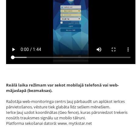
Reālā laika režīmam var sekot mobilajā telefonā vai web-
mājaslapā (bezmaksas).
Ražotāja web-monitoringa centrs ļauj pārbaudīt un aplūkot ierīces
pārvietošanos, vēsture tiek glabāta līdz sešiem mēnešiem.
Ierīce ļauj uzdot koordinātas (Geo fence), kuras pārsniedzot trekeris
nosūtīs trauksmes signālu uz mobilo tālruni.
Platforma sekošanai datorā: www. mytkstar.net