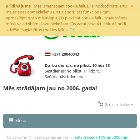
×
Brīdinājums
Mēs izmantojam cookie failus, lai nodrošinātu ērtu
mājaslapas apmeklēšanu un uzlabotu tās funkcionalitāti.
Apmeklējot doto mājaslapu, Jūs piekrītat cookie failu izmantošanai
mūsu vajadzībām. Savu piekrišanu Jūs varat atsaukt jebkurā brīdī,
izdzēšot saglabātos cookies failus.
OK
+371 20040043
Darba dienās: no plkst. 10 līdz 18
Sestdienās: no plkst. 11 līdz 15
Svētdienās: brīvdiena
Mēs strādājam jau no 2006. gada!
Grozs ir tukšs
Menu
Uz sākums
/
Izsekošanas ierīces
/
GPS trekeris TKStar 5000 mini