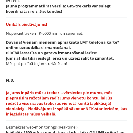
ierīcēm.
Jauna programmatūras versija: GPS-trekeris var sniegt
koordinātas reizi 5 sekundēs!
Unikāls piedāvājums!
Nopērciet trekeri TK-5000 mini un saņemiet:
Dāvanā! Vienam mēnesim apmaksāta LMT telefona karte*
online uzraudzības izmantošanai.
Pilnībā iestatīta un gatava izmantošanai ierīce!
Jums atliks tikai ieslēgt ierīci un uzreiz sākt to izmantot.
Mēs pat pilnībā to Jums uzlādēsim!
N.B.
Ja Jums ir pāris mūsu trekeri - vērsieties pie mums, mēs
pieprasīsim ražotājam radīt Jums vienotu kontu, lai Jūs
redzētu visus savus trekerus vienotā kontā (aplikācijā)
vienlaicīgi. Piedāvājums ir spēkā sākot ar 3 TK-star ierīcēm, kas
ir iegādātas mūsu veikalā.
Bezmaksas web-monitorings (Real-time!).
Iebūvēts 1500 mA akumulators, darba laiks ONLINE režīmā no