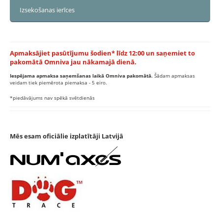
Izsekošanas ierīces
Apmaksājiet pasūtījumu šodien* līdz 12:00 un saņemiet to
pakomātā Omniva jau nākamajā dienā.
Iespējama apmaksa saņemšanas laikā Omniva pakomātā.
Šādam apmaksas
veidam tiek piemērota piemaksa - 5 eiro.
*piedāvājums nav spēkā svētdienās
Mēs esam oficiālie izplatītāji Latvijā