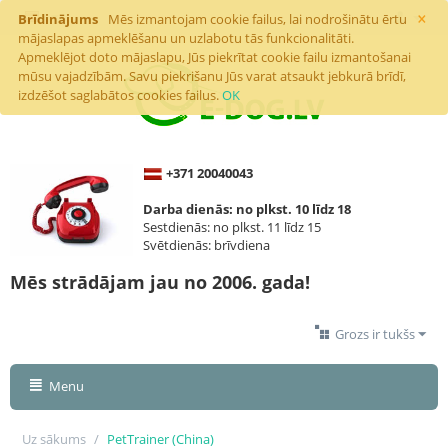
×
Brīdinājums
Mēs izmantojam cookie failus, lai nodrošinātu ērtu
mājaslapas apmeklēšanu un uzlabotu tās funkcionalitāti.
Apmeklējot doto mājaslapu, Jūs piekrītat cookie failu izmantošanai
mūsu vajadzībām. Savu piekrišanu Jūs varat atsaukt jebkurā brīdī,
izdzēšot saglabātos cookies failus.
OK
+371 20040043
Darba dienās: no plkst. 10 līdz 18
Sestdienās: no plkst. 11 līdz 15
Svētdienās: brīvdiena
Mēs strādājam jau no 2006. gada!
Grozs ir tukšs
Menu
Uz sākums
/
PetTrainer (China)